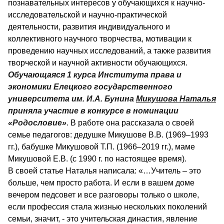
познавательных интересов у обучающихся к научно-
исследовательской и научно-практической
деятельности, развития индивидуального и
коллективного научного творчества, мотивации к
проведению научных исследований, а также развития
творческой и научной активности обучающихся.
Обучающаяся 1 курса Института права и
экономики Елецкого государственного
университета им. И.А. Бунина
Микушова Наталья
приняла участие в конкурсе в номинации
«Родословие»
. В работе она рассказала о своей
семье педагогов: дедушке Микушове В.В. (1969–1993
гг.), бабушке Микушовой Т.П. (1966–2019 гг.), маме
Микушовой Е.В. (с 1990 г. по настоящее время).
В своей статье Наталья написала: «…Учитель – это
больше, чем просто работа. И если в вашем доме
вечером педсовет и все разговоры только о школе,
если профессия стала жизнью нескольких поколений
семьи, значит, - это учительская династия, явление